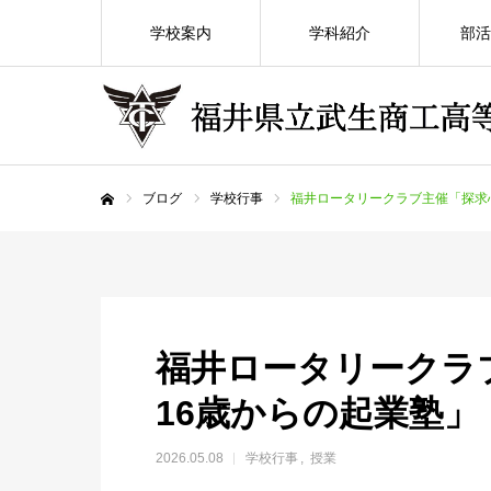
学校案内
学科紹介
部活
ブログ
学校行事
福井ロータリークラブ主催「探求
ホーム
福井ロータリークラ
16歳からの起業塾」
2026.05.08
学校行事
授業