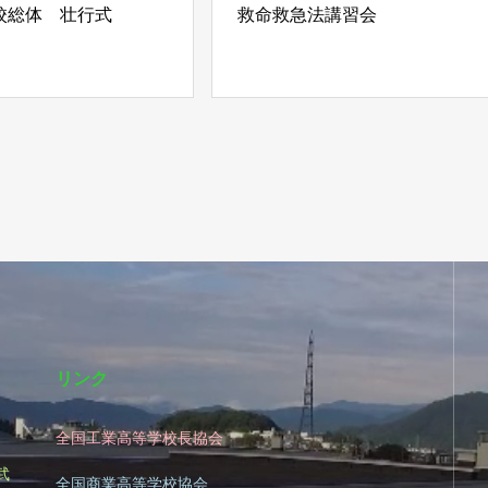
校総体 壮行式
救命救急法講習会
リンク
全国工業高等学校長協会
|
武
全国商業高等学校協会