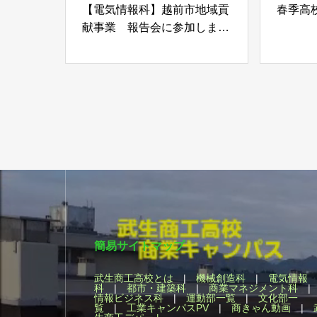
【電気情報科】越前市地域貢
春季高
献事業 報告会に参加しまし
た。
簡易サイトマップ
武生商工高校とは
|
機械創造科
|
電気情報
科
|
都市・建築科
|
商業マネジメント科
情報ビジネス科
|
運動部一覧
|
文化部一
覧
|
工業キャンパスPV
|
商きゃん動画
|