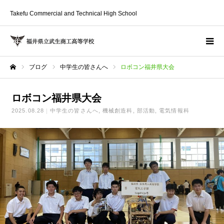
Takefu Commercial and Technical High School
ブログ
中学生の皆さんへ
ロボコン福井県大会
ホーム
ロボコン福井県大会
2025.08.28
中学生の皆さんへ
機械創造科
部活動
電気情報科