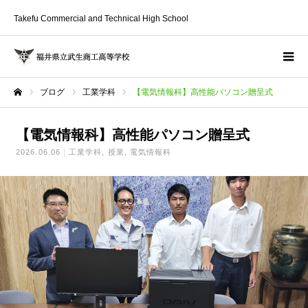
Takefu Commercial and Technical High School
ブログ
工業学科
【電気情報科】高性能パソコン贈呈式
ホーム
【電気情報科】高性能パソコン贈呈式
2026.06.06
工業学科
授業
電気情報科