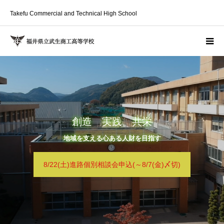
Takefu Commercial and Technical High School
創造 実践 共栄
地域を支える心ある人財を目指す
8/22(土)進路個別相談会申込(～8/7(金)〆切)