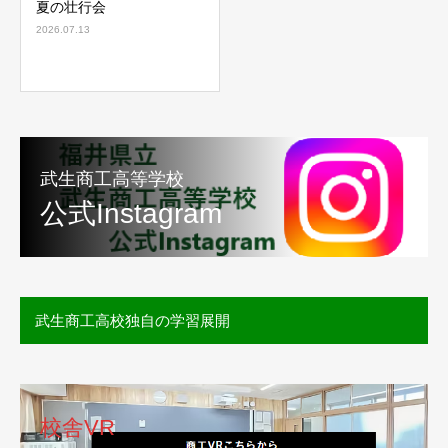
夏の壮行会
2026.07.13
武生商工高等学校
公式Instagram
武生商工高校独自の学習展開
校舎VR