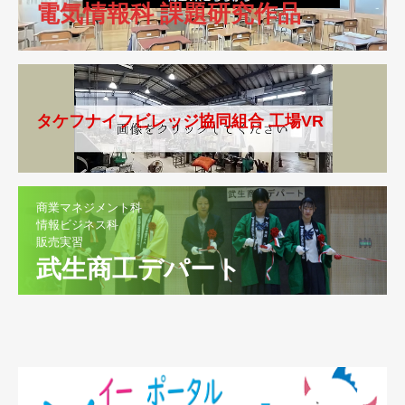
電気情報科 課題研究作品
タケフナイフビレッジ協同組合 工場VR
商業マネジメント科
情報ビジネス科
販売実習
武生商工デパート