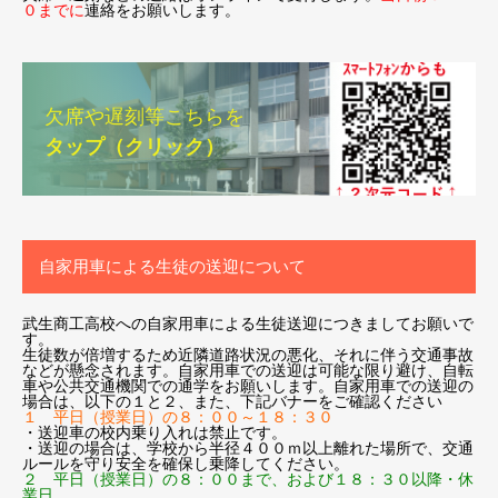
０までに
連絡をお願いします。
欠席や遅刻等こちらを
タップ（クリック）
自家用車による生徒の送迎について
武生商工高校への自家用車による生徒送迎につきましてお願いで
す。
生徒数が倍増するため近隣道路状況の悪化、それに伴う交通事故
などが懸念されます。自家用車での送迎は可能な限り避け、自転
車や公共交通機関での通学をお願いします。自家用車での送迎の
場合は、以下の１と２、また、下記バナーをご確認ください
１ 平日（授業日）の８：００～１８：３０
・送迎車の校内乗り入れは禁止です。
・送迎の場合は、学校から半径４００ｍ以上離れた場所で、交通
ルールを守り安全を確保し乗降してください。
２ 平日（授業日）の８：００まで、および１８：３０以降・休
業日