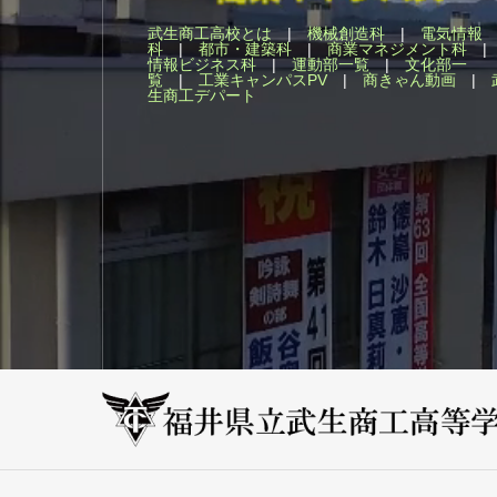
武生商工高校とは
|
機械創造科
|
電気情報
科
|
都市・建築科
|
商業マネジメント科
情報ビジネス科
|
運動部一覧
|
文化部一
覧
|
工業キャンパスPV
|
商きゃん動画
|
生商工デパート