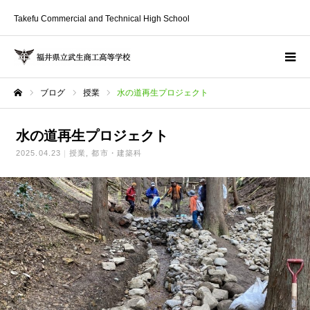
Takefu Commercial and Technical High School
ブログ
授業
水の道再生プロジェクト
ホーム
水の道再生プロジェクト
2025.04.23
授業
都市・建築科