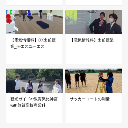
【電気情報科】DX出前授
【電気情報科】出前授業
業_㈱エスユーエス
観光ガイドat敦賀気比神宮
サッカーコートの測量
with敦賀高校商業科