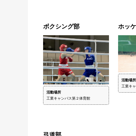
ボクシング部
ホッ
工業キャ
活動場所
工業キャンパス第２体育館
弓道部