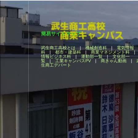
簡易サイトマップ
武生商工高校とは
|
機械創造科
|
電気情報
科
|
都市・建築科
|
商業マネジメント科
情報ビジネス科
|
運動部一覧
|
文化部一
覧
|
工業キャンパスPV
|
商きゃん動画
|
生商工デパート