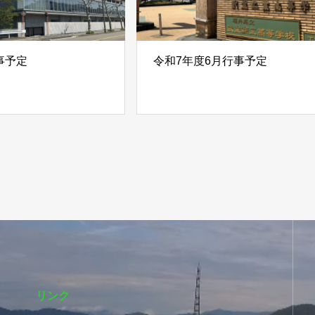
事予定
令和7年度6月行事予定
リンク