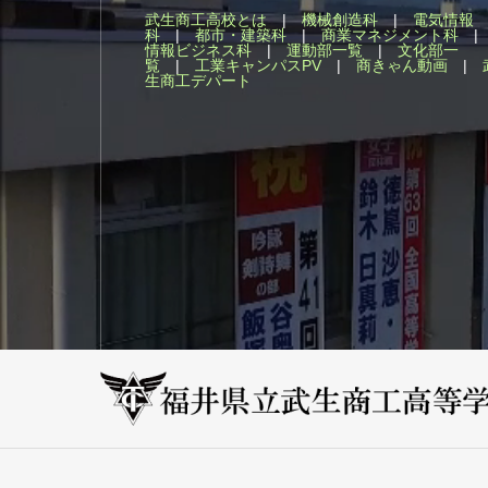
武生商工高校とは
|
機械創造科
|
電気情報
科
|
都市・建築科
|
商業マネジメント科
情報ビジネス科
|
運動部一覧
|
文化部一
覧
|
工業キャンパスPV
|
商きゃん動画
|
生商工デパート