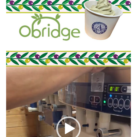
動
画
プ
レ
ー
ヤ
ー