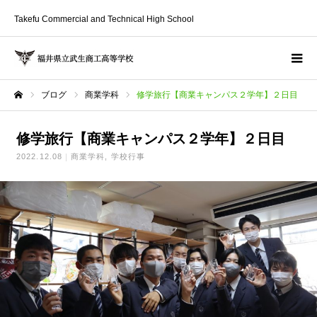
Takefu Commercial and Technical High School
ブログ
商業学科
修学旅行【商業キャンパス２学年】２日目
ホーム
修学旅行【商業キャンパス２学年】２日目
2022.12.08
商業学科
学校行事