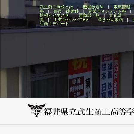
武生商工高校とは
|
機械創造科
|
電気情報
科
|
都市・建築科
|
商業マネジメント科
情報ビジネス科
|
運動部一覧
|
文化部一
覧
|
工業キャンパスPV
|
商きゃん動画
|
生商工デパート