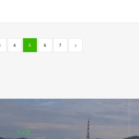
3
4
5
6
7
リンク