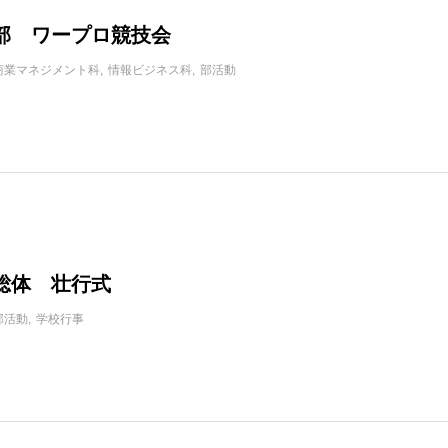
部 ワープロ競技会
商業マネジメント科
情報ビジネス科
部活動
総体 壮行式
部活動
学校行事