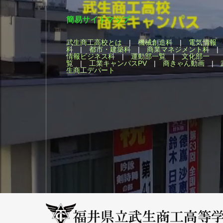
簡易サイトマップ
武生商工高校とは
|
機械創造科
|
電気情報
科
|
都市・建築科
|
商業マネジメント科
情報ビジネス科
|
運動部一覧
|
文化部一
覧
|
工業キャンパスPV
|
商きゃん動画
|
生商工デパート