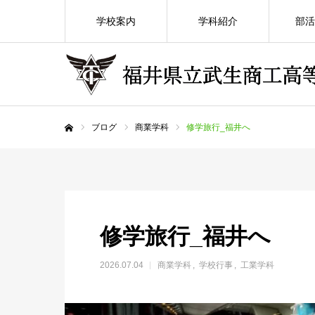
学校案内
学科紹介
部活
ブログ
商業学科
修学旅行_福井へ
ホーム
修学旅行_福井へ
2026.07.04
商業学科
学校行事
工業学科