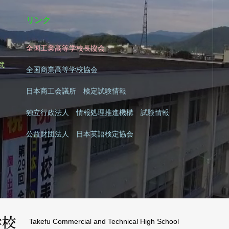
リンク
全国工業高等学校長協会
|
武
全国商業高等学校協会
日本商工会議所 検定試験情報
独立行政法人 情報処理推進機構 試験情報
公益財団法人 日本英語検定協会
Takefu Commercial and Technical High School