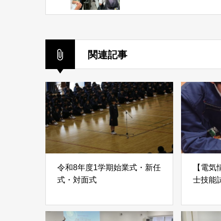
関連記事
令和8年度1学期始業式・新任
【電気
式・対面式
士技能
す。