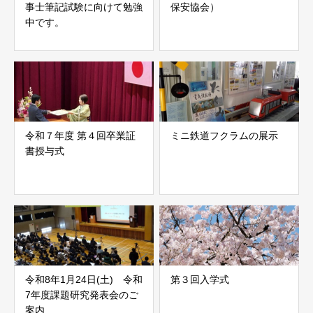
事士筆記試験に向けて勉強
保安協会）
中です。
令和７年度 第４回卒業証
ミニ鉄道フクラムの展示
書授与式
令和8年1月24日(土) 令和
第３回入学式
7年度課題研究発表会のご
案内