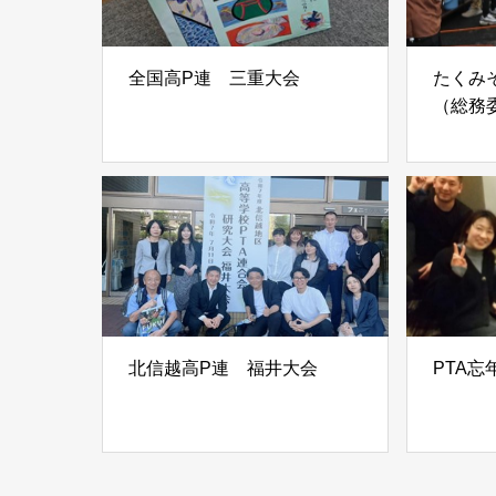
全国高P連 三重大会
たくみ
（総務
北信越高P連 福井大会
PTA忘