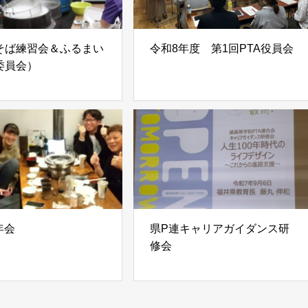
そば練習会＆ふるまい
令和8年度 第1回PTA役員会
委員会）
年会
県P連キャリアガイダンス研
修会