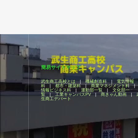
簡易サイトマップ
武生商工高校とは
|
機械創造科
|
電気情報
科
|
都市・建築科
|
商業マネジメント科
情報ビジネス科
|
運動部一覧
|
文化部一
覧
|
工業キャンパスPV
|
商きゃん動画
|
生商工デパート