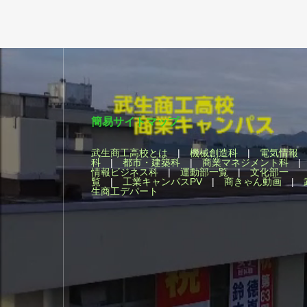
簡易サイトマップ
武生商工高校とは
|
機械創造科
|
電気情報
科
|
都市・建築科
|
商業マネジメント科
情報ビジネス科
|
運動部一覧
|
文化部一
覧
|
工業キャンパスPV
|
商きゃん動画
|
生商工デパート