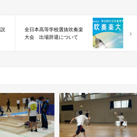
同説
全日本高等学校選抜吹奏楽
大会 出場辞退について