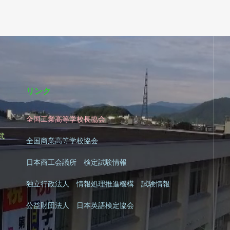
リンク
全国工業高等学校長協会
|
武
全国商業高等学校協会
日本商工会議所 検定試験情報
独立行政法人 情報処理推進機構 試験情報
公益財団法人 日本英語検定協会