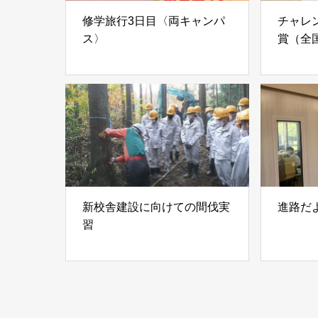
修学旅行3日目〈両キャンパ
チャレ
ス〉
賞（全
新校舎建設に向けての間伐実
進路だ
習