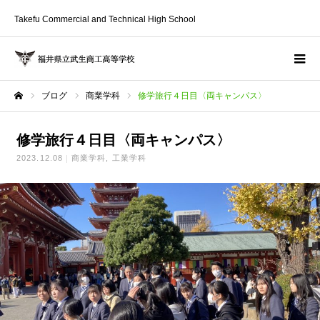
Takefu Commercial and Technical High School
ブログ
商業学科
修学旅行４日目〈両キャンパス〉
ホーム
修学旅行４日目〈両キャンパス〉
2023.12.08
商業学科
工業学科