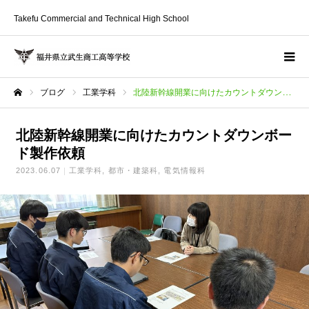
Takefu Commercial and Technical High School
ブログ
工業学科
北陸新幹線開業に向けたカウントダウンボード製作依頼
ホーム
北陸新幹線開業に向けたカウントダウンボー
ド製作依頼
2023.06.07
工業学科
都市・建築科
電気情報科