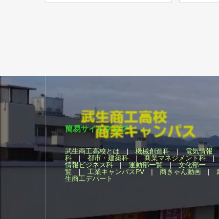
簡易サイトマップ
武生商工高校とは
|
機械創造科
|
電気情報
科
|
都市・建築科
|
商業マネジメント科
情報ビジネス科
|
運動部一覧
|
文化部一
覧
|
工業キャンパスPV
|
商きゃん動画
|
生商工デパート