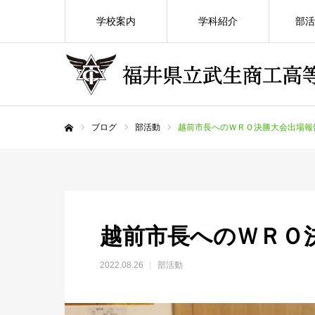
学校案内
学科紹介
部活
ブログ
部活動
越前市長へのＷＲＯ決勝大会出場報
ホーム
越前市長へのＷＲＯ
2022.08.26
部活動